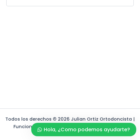
Todos los derechos © 2026 Julian Ortiz Ortodoncista |
Funciona gracias a
Tema Astra para WordPress
Hola, ¿Como podemos ayudarte?