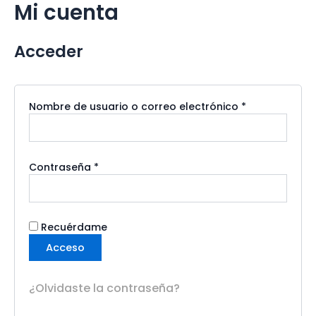
Mi cuenta
Obligatorio
Obligatorio
Ir
al
contenido
Acceder
Nombre de usuario o correo electrónico
*
Contraseña
*
Recuérdame
Acceso
¿Olvidaste la contraseña?